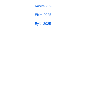
Kasım 2025
Ekim 2025
Eylül 2025