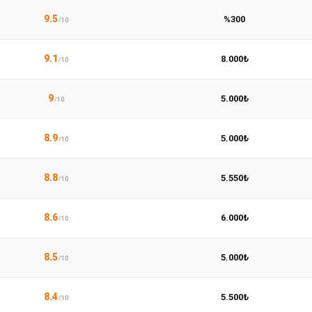
9.5
%300
/10
9.1
8.000₺
/10
9
5.000₺
/10
8.9
5.000₺
/10
8.8
5.550₺
/10
8.6
6.000₺
/10
8.5
5.000₺
/10
8.4
5.500₺
/10