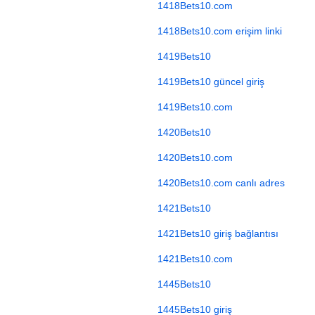
1418Bets10.com
1418Bets10.com erişim linki
1419Bets10
1419Bets10 güncel giriş
1419Bets10.com
1420Bets10
1420Bets10.com
1420Bets10.com canlı adres
1421Bets10
1421Bets10 giriş bağlantısı
1421Bets10.com
1445Bets10
1445Bets10 giriş