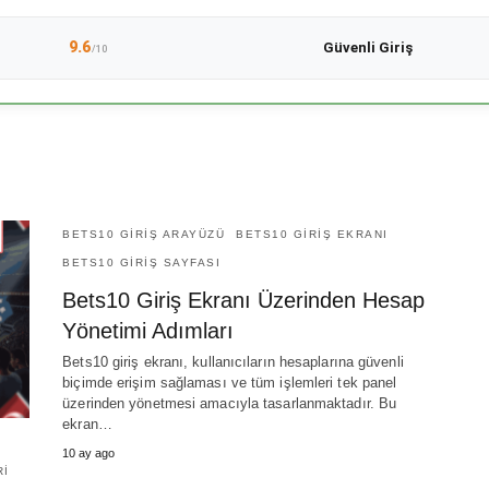
9.6
Güvenli Giriş
/10
BETS10 GIRIŞ ARAYÜZÜ
BETS10 GIRIŞ EKRANI
BETS10 GIRIŞ SAYFASI
Bets10 Giriş Ekranı Üzerinden Hesap
Yönetimi Adımları
Bets10 giriş ekranı, kullanıcıların hesaplarına güvenli
biçimde erişim sağlaması ve tüm işlemleri tek panel
üzerinden yönetmesi amacıyla tasarlanmaktadır. Bu
ekran…
10 ay ago
RI