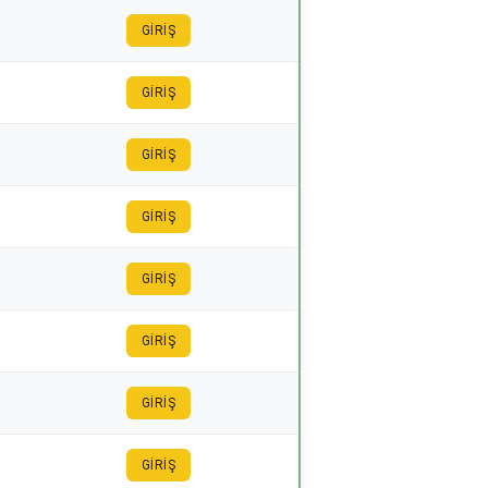
GİRİŞ
GİRİŞ
GİRİŞ
GİRİŞ
GİRİŞ
GİRİŞ
GİRİŞ
GİRİŞ