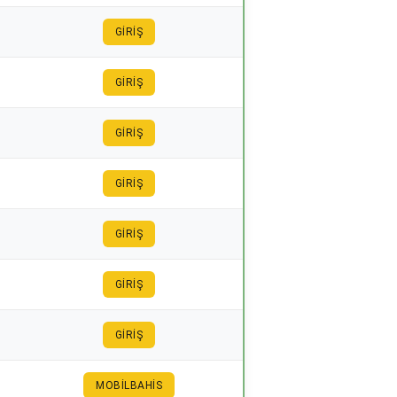
GİRİŞ
GİRİŞ
GİRİŞ
GİRİŞ
GİRİŞ
GİRİŞ
GİRİŞ
MOBILBAHIS