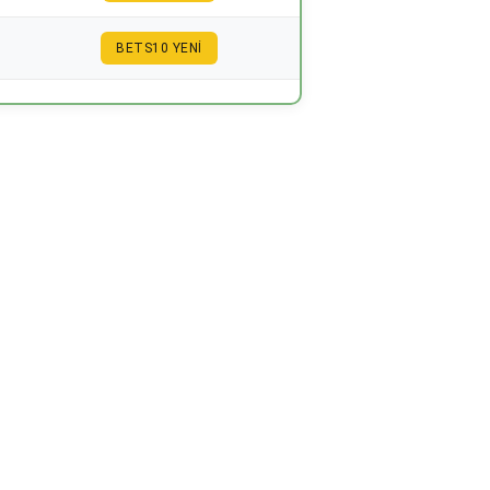
BETS10 YENI