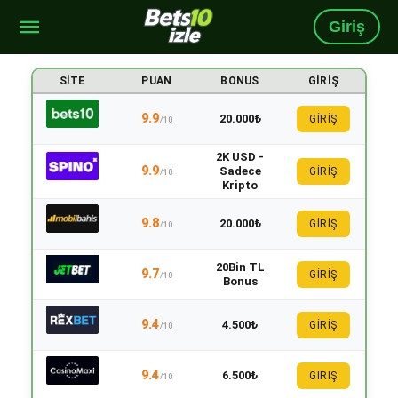
Giriş
SITE
PUAN
BONUS
GIRIŞ
9.9
20.000₺
GİRİŞ
/10
2K USD -
9.9
Sadece
GİRİŞ
/10
Kripto
9.8
20.000₺
GİRİŞ
/10
20Bin TL
9.7
GİRİŞ
/10
Bonus
9.4
4.500₺
GİRİŞ
/10
9.4
6.500₺
GİRİŞ
/10