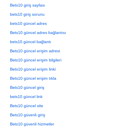
Bets10 giriş sayfası
bets10 giriş sorunu
bets10 güncel adres
Bets10 güncel adres bağlantısı
bets10 güncel bağlantı
Bets10 güncel erişim adresi
Bets10 güncel erişim bilgileri
Bets10 güncel erişim linki
Bets10 güncel erişim tıkla
Bets10 güncel giriş
bets10 güncel link
Bets10 güncel site
Bets10 güvenli giriş
Bets10 güvenli hizmetler