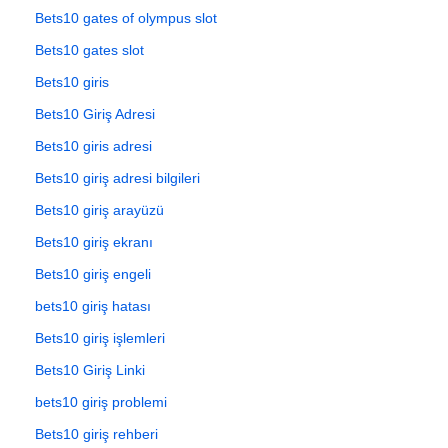
Bets10 gates of olympus slot
Bets10 gates slot
Bets10 giris
Bets10 Giriş Adresi
Bets10 giris adresi
Bets10 giriş adresi bilgileri
Bets10 giriş arayüzü
Bets10 giriş ekranı
Bets10 giriş engeli
bets10 giriş hatası
Bets10 giriş işlemleri
Bets10 Giriş Linki
bets10 giriş problemi
Bets10 giriş rehberi