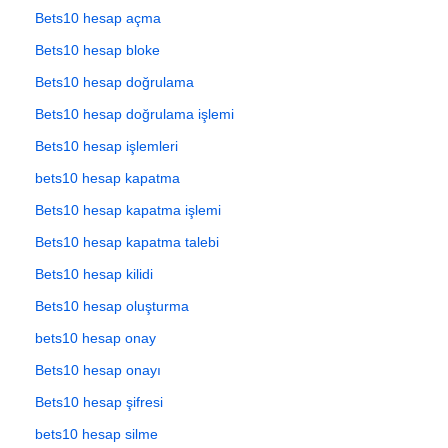
Bets10 hesap açma
Bets10 hesap bloke
Bets10 hesap doğrulama
Bets10 hesap doğrulama işlemi
Bets10 hesap işlemleri
bets10 hesap kapatma
Bets10 hesap kapatma işlemi
Bets10 hesap kapatma talebi
Bets10 hesap kilidi
Bets10 hesap oluşturma
bets10 hesap onay
Bets10 hesap onayı
Bets10 hesap şifresi
bets10 hesap silme