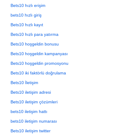
Bets10 hızlı erişim
bets10 hızlı giriş
Bets10 hızlı kayıt
Bets10 hızlı para yatırma
Bets10 hoşgeldin bonusu
Bets10 hoşgeldin kampanyası
Bets10 hoşgeldin promosyonu
Bets10 iki faktörlü doğrulama
Bets10 İletişim
Bets10 iletişim adresi
Bets10 iletişim çözümleri
bets10 iletişim hattı
bets10 iletişim numarası
Bets10 iletişim twitter