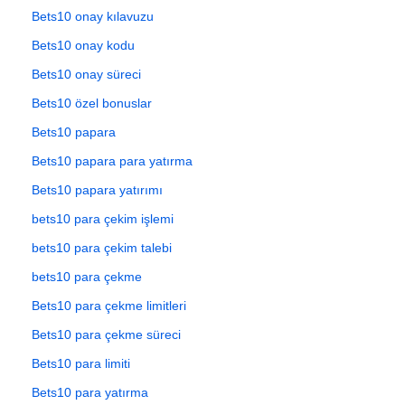
Bets10 onay kılavuzu
Bets10 onay kodu
Bets10 onay süreci
Bets10 özel bonuslar
Bets10 papara
Bets10 papara para yatırma
Bets10 papara yatırımı
bets10 para çekim işlemi
bets10 para çekim talebi
bets10 para çekme
Bets10 para çekme limitleri
Bets10 para çekme süreci
Bets10 para limiti
Bets10 para yatırma