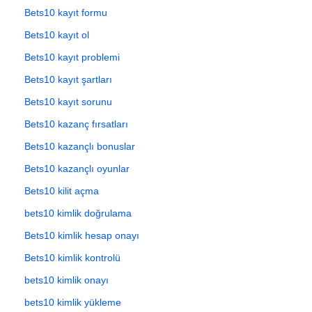
Bets10 kayıt formu
Bets10 kayıt ol
Bets10 kayıt problemi
Bets10 kayıt şartları
Bets10 kayıt sorunu
Bets10 kazanç fırsatları
Bets10 kazançlı bonuslar
Bets10 kazançlı oyunlar
Bets10 kilit açma
bets10 kimlik doğrulama
Bets10 kimlik hesap onayı
Bets10 kimlik kontrolü
bets10 kimlik onayı
bets10 kimlik yükleme