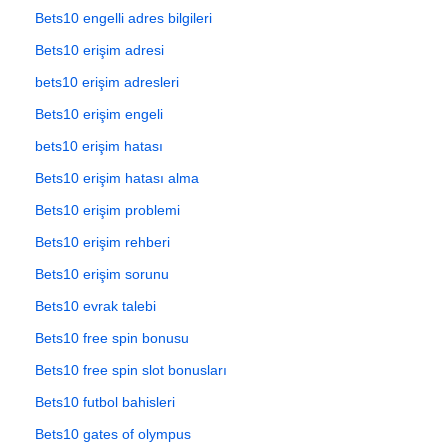
Bets10 engelli adres bilgileri
Bets10 erişim adresi
bets10 erişim adresleri
Bets10 erişim engeli
bets10 erişim hatası
Bets10 erişim hatası alma
Bets10 erişim problemi
Bets10 erişim rehberi
Bets10 erişim sorunu
Bets10 evrak talebi
Bets10 free spin bonusu
Bets10 free spin slot bonusları
Bets10 futbol bahisleri
Bets10 gates of olympus