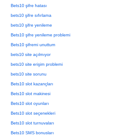
Bets10 şifre hatası
bets10 şifre sıfırlama
bets10 şifre yenileme
Bets10 şifre yenileme problemi
Bets10 şifremi unuttum
bets10 site açılmıyor
bets10 site erişim problemi
bets10 site sorunu
Bets10 slot kazançları
Bets10 slot makinesi
Bets10 slot oyunları
Bets10 slot seçenekleri
Bets10 slot turnuvaları
Bets10 SMS bonusları