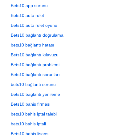
Bets10 app sorunu
Bets10 auto rulet
Bets10 auto rulet oyunu
Bets10 bağlantı doğrulama
bets10 bağlantı hatası
Bets10 bağlantı kılavuzu
Bets10 bağlantı problemi
Bets10 bağlantı sorunları
bets10 bağlantı sorunu
Bets10 bağlantı yenileme
Bets10 bahis firması
bets10 bahis iptal talebi
bets10 bahis iptali
Bets10 bahis lisansı