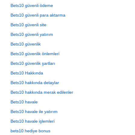
Bets10 güvenli ödeme
Bets10 güvenli para aktarma
Bets10 güvenli site
Bets10 güvenli yatırım
Bets10 güvenlik
Bets10 güvenlik önlemleri
Bets10 güvenlik şartları
Bets10 Hakkında
Bets10 hakkında detaylar
Bets10 hakkında merak edilenler
Bets10 havale
Bets10 havale ile yatırım
Bets10 havale işlemleri
bets10 hediye bonus