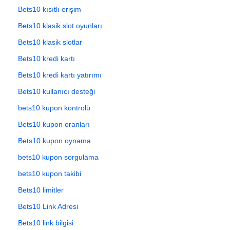
Bets10 kısıtlı erişim
Bets10 klasik slot oyunları
Bets10 klasik slotlar
Bets10 kredi kartı
Bets10 kredi kartı yatırımı
Bets10 kullanıcı desteği
bets10 kupon kontrolü
Bets10 kupon oranları
Bets10 kupon oynama
bets10 kupon sorgulama
bets10 kupon takibi
Bets10 limitler
Bets10 Link Adresi
Bets10 link bilgisi