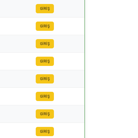
GİRİŞ
GİRİŞ
GİRİŞ
GİRİŞ
GİRİŞ
GİRİŞ
GİRİŞ
GİRİŞ