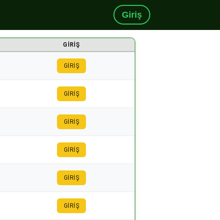
Giriş
GIRIŞ
GİRİŞ
GİRİŞ
GİRİŞ
GİRİŞ
GİRİŞ
GİRİŞ