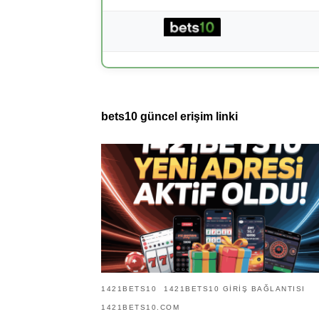
bets10 güncel erişim linki
1421BETS10
1421BETS10 GIRIŞ BAĞLANTISI
1421BETS10.COM