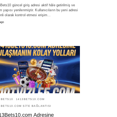
Bets10 güncel giriş adresi aktif hâle getirilmiş ve
im yapısı yenilenmiştir. Kullanıcıların bu yeni adresi
nli olarak kontrol etmesi erişim…
ago
3BETS10
1413BETS10.COM
3BETS10.COM SITE BAĞLANTISI
13Bets10.com Adresine