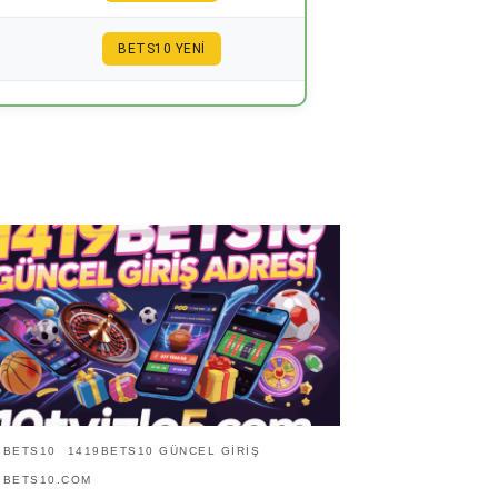
BETS10 YENI
9BETS10
1419BETS10 GÜNCEL GIRIŞ
9BETS10.COM