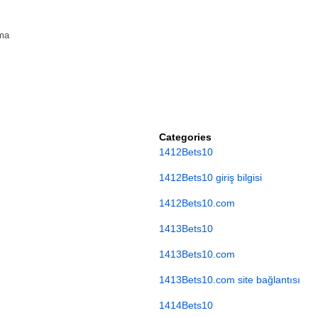
rma
Categories
1412Bets10
1412Bets10 giriş bilgisi
1412Bets10.com
1413Bets10
1413Bets10.com
1413Bets10.com site bağlantısı
1414Bets10