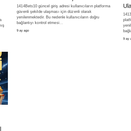
Ula
1414Bets10 güncel giriş adresi kullanıcıların platforma
güvenli şekilde ulaşması için düzenli olarak
1413
yenilenmektedir. Bu nedenle kullanıcıların doğru
a
plat
bağlantıyı kontrol etmesi…
mış
yeni
9 ay ago
bağl
9 ay 
l