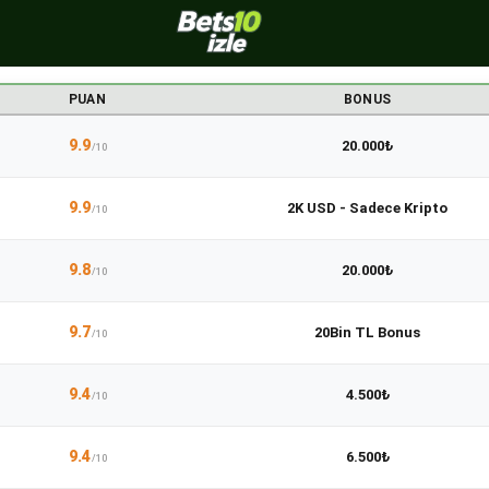
PUAN
BONUS
9.9
20.000₺
/10
9.9
2K USD - Sadece Kripto
/10
9.8
20.000₺
/10
9.7
20Bin TL Bonus
/10
9.4
4.500₺
/10
9.4
6.500₺
/10