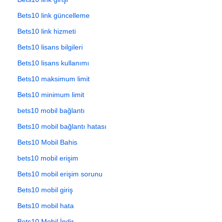
Bets10 link güncelleme
Bets10 link hizmeti
Bets10 lisans bilgileri
Bets10 lisans kullanımı
Bets10 maksimum limit
Bets10 minimum limit
bets10 mobil bağlantı
Bets10 mobil bağlantı hatası
Bets10 Mobil Bahis
bets10 mobil erişim
Bets10 mobil erişim sorunu
Bets10 mobil giriş
Bets10 mobil hata
Bets10 Mobil İndir