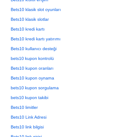
Bets10 klasik slot oyunları
Bets10 klasik slotlar
Bets10 kredi kartı
Bets10 kredi kartı yatırımı
Bets10 kullanıcı desteği
bets10 kupon kontrolü
Bets10 kupon oranları
Bets10 kupon oynama
bets10 kupon sorgulama
bets10 kupon takibi
Bets10 limitler
Bets10 Link Adresi
Bets10 link bilgisi
Bets10 link girişi