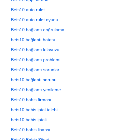
Bets10 auto rulet
Bets10 auto rulet oyunu
Bets10 bağlantı doğrulama
bets10 bağlantı hatası
Bets10 bağlantı kılavuzu
Bets10 bağlantı problemi
Bets10 bağlantı sorunları
bets10 bağlantı sorunu
Bets10 bağlantı yenileme
Bets10 bahis firması
bets10 bahis iptal talebi
bets10 bahis iptali
Bets10 bahis lisansı
Bets10 Bahis Sitesi