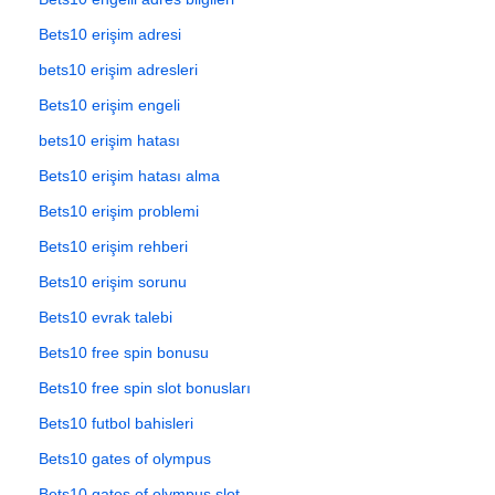
Bets10 erişim adresi
bets10 erişim adresleri
Bets10 erişim engeli
bets10 erişim hatası
Bets10 erişim hatası alma
Bets10 erişim problemi
Bets10 erişim rehberi
Bets10 erişim sorunu
Bets10 evrak talebi
Bets10 free spin bonusu
Bets10 free spin slot bonusları
Bets10 futbol bahisleri
Bets10 gates of olympus
Bets10 gates of olympus slot