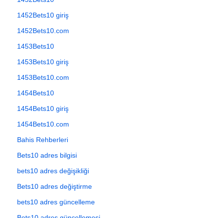
1452Bets10 giriş
1452Bets10.com
1453Bets10
1453Bets10 giriş
1453Bets10.com
1454Bets10
1454Bets10 giriş
1454Bets10.com
Bahis Rehberleri
Bets10 adres bilgisi
bets10 adres değişikliği
Bets10 adres değiştirme
bets10 adres güncelleme
Bets10 adres güncellemesi