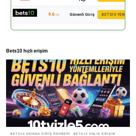
9.6
Güvenli Giriş
BETS10 YENI
/10
Bets10 hızlı erişim
BETS10 ANINDA GIRIŞ REHBERI
BETS10 ANLIK ERIŞIM