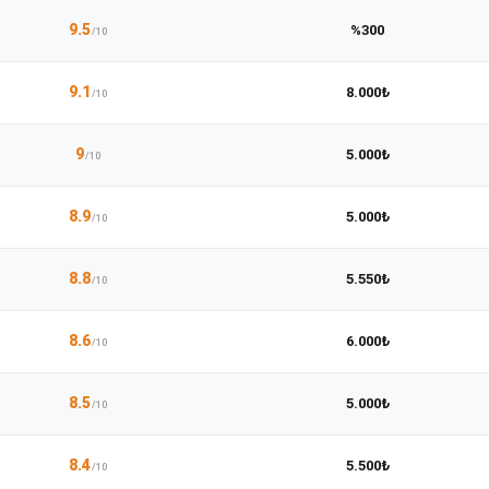
9.5
%300
/10
9.1
8.000₺
/10
9
5.000₺
/10
8.9
5.000₺
/10
8.8
5.550₺
/10
8.6
6.000₺
/10
8.5
5.000₺
/10
8.4
5.500₺
/10