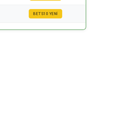
BETS10 YENI