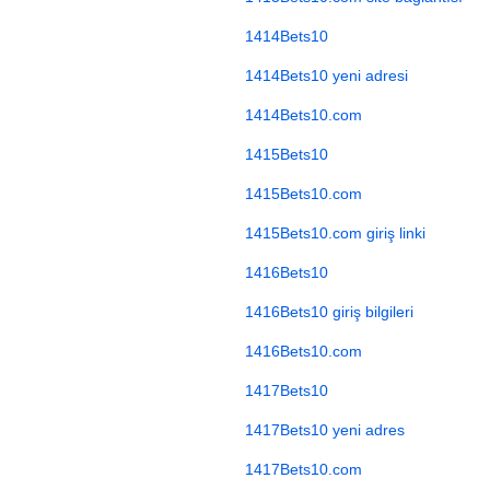
1414Bets10
1414Bets10 yeni adresi
1414Bets10.com
1415Bets10
1415Bets10.com
1415Bets10.com giriş linki
1416Bets10
1416Bets10 giriş bilgileri
1416Bets10.com
1417Bets10
1417Bets10 yeni adres
1417Bets10.com