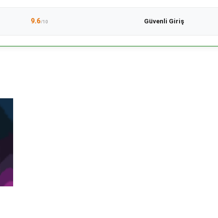
9.6
Güvenli Giriş
/10