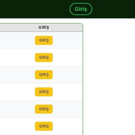
Giriş
GIRIŞ
GİRİŞ
GİRİŞ
GİRİŞ
GİRİŞ
GİRİŞ
GİRİŞ