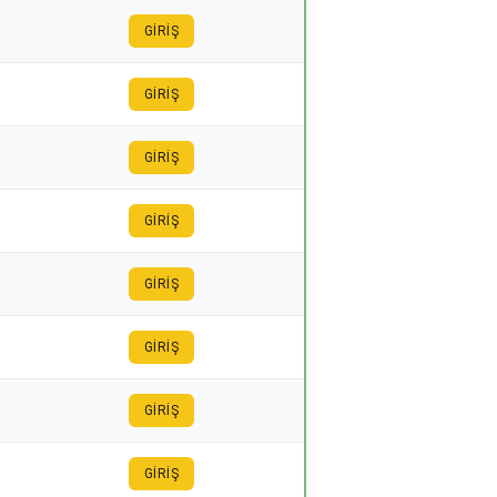
GİRİŞ
GİRİŞ
GİRİŞ
GİRİŞ
GİRİŞ
GİRİŞ
GİRİŞ
GİRİŞ