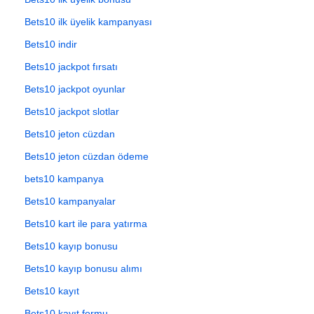
Bets10 ilk üyelik kampanyası
Bets10 indir
Bets10 jackpot fırsatı
Bets10 jackpot oyunlar
Bets10 jackpot slotlar
Bets10 jeton cüzdan
Bets10 jeton cüzdan ödeme
bets10 kampanya
Bets10 kampanyalar
Bets10 kart ile para yatırma
Bets10 kayıp bonusu
Bets10 kayıp bonusu alımı
Bets10 kayıt
Bets10 kayıt formu