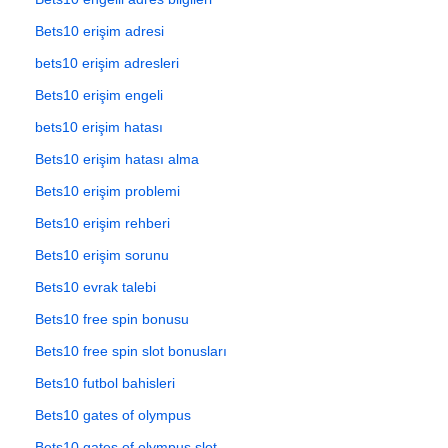
Bets10 erişim adresi
bets10 erişim adresleri
Bets10 erişim engeli
bets10 erişim hatası
Bets10 erişim hatası alma
Bets10 erişim problemi
Bets10 erişim rehberi
Bets10 erişim sorunu
Bets10 evrak talebi
Bets10 free spin bonusu
Bets10 free spin slot bonusları
Bets10 futbol bahisleri
Bets10 gates of olympus
Bets10 gates of olympus slot