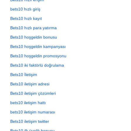
bets10 hızlı giriş
Bets10 hızlı kayıt
Bets10 hızlı para yatırma
Bets10 hoşgeldin bonusu
Bets10 hoşgeldin kampanyası
Bets10 hoşgeldin promosyonu
Bets10 iki faktörlü doğrulama
Bets10 İletişim
Bets10 iletişim adresi
Bets10 iletişim çözümleri
bets10 iletişim hattı
bets10 iletişim numarası
Bets10 iletişim twitter
Bets10 ilk üyelik bonusu