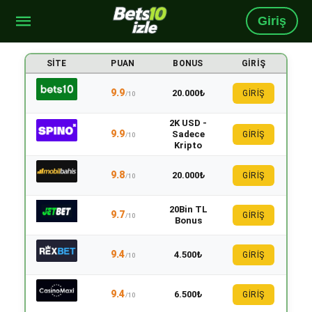
Giriş
SITE
PUAN
BONUS
GIRIŞ
9.9
20.000₺
GİRİŞ
/10
2K USD -
9.9
Sadece
GİRİŞ
/10
Kripto
9.8
20.000₺
GİRİŞ
/10
20Bin TL
9.7
GİRİŞ
/10
Bonus
9.4
4.500₺
GİRİŞ
/10
9.4
6.500₺
GİRİŞ
/10