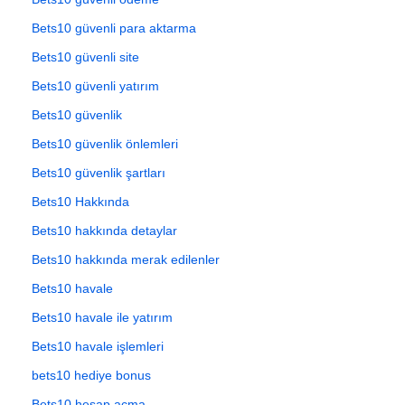
Bets10 güvenli para aktarma
Bets10 güvenli site
Bets10 güvenli yatırım
Bets10 güvenlik
Bets10 güvenlik önlemleri
Bets10 güvenlik şartları
Bets10 Hakkında
Bets10 hakkında detaylar
Bets10 hakkında merak edilenler
Bets10 havale
Bets10 havale ile yatırım
Bets10 havale işlemleri
bets10 hediye bonus
Bets10 hesap açma