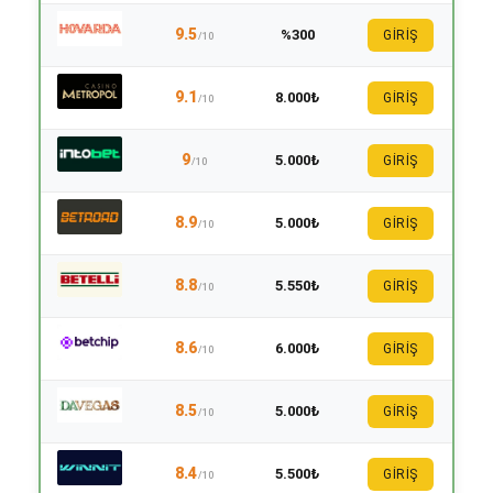
9.5
%300
GİRİŞ
/10
9.1
8.000₺
GİRİŞ
/10
9
5.000₺
GİRİŞ
/10
8.9
5.000₺
GİRİŞ
/10
8.8
5.550₺
GİRİŞ
/10
8.6
6.000₺
GİRİŞ
/10
8.5
5.000₺
GİRİŞ
/10
8.4
5.500₺
GİRİŞ
/10