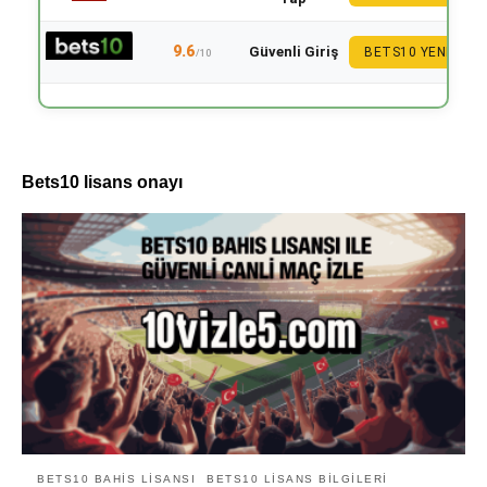
9.6
Güvenli Giriş
BETS10 YENI
/10
Bets10 lisans onayı
BETS10 BAHIS LISANSI
BETS10 LISANS BILGILERI