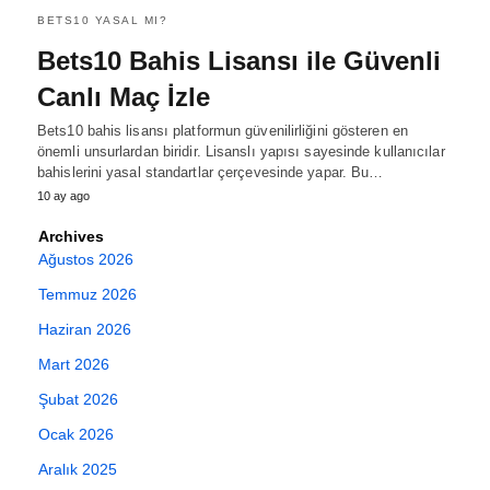
BETS10 YASAL MI?
Bets10 Bahis Lisansı ile Güvenli
Canlı Maç İzle
Bets10 bahis lisansı platformun güvenilirliğini gösteren en
önemli unsurlardan biridir. Lisanslı yapısı sayesinde kullanıcılar
bahislerini yasal standartlar çerçevesinde yapar. Bu…
10 ay ago
Archives
Ağustos 2026
Temmuz 2026
Haziran 2026
Mart 2026
Şubat 2026
Ocak 2026
Aralık 2025