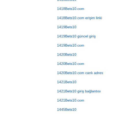
1418Bets10.com
1418Bets10.com erişim linki
1419Bets10
1419Bets10 güncel giriş
1419Bets10.com
1420Bets10
1420Bets10.com
1420Bets10.com canlı adres
1421Bets10
1421Bets10 giriş bağlantısı
1421Bets10.com
1445Bets10