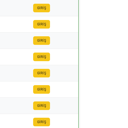
GİRİŞ
GİRİŞ
GİRİŞ
GİRİŞ
GİRİŞ
GİRİŞ
GİRİŞ
GİRİŞ