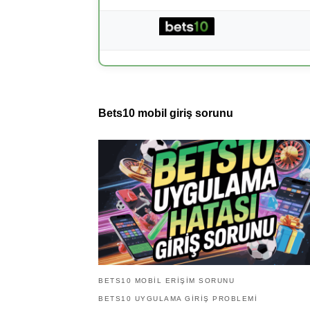
Bets10 mobil giriş sorunu
BETS10 MOBIL ERIŞIM SORUNU
BETS10 UYGULAMA GIRIŞ PROBLEMI