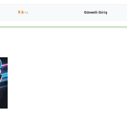
9.6
Güvenli Giriş
/10