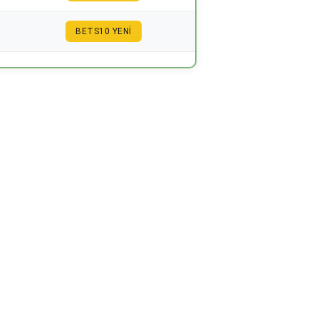
BETS10 YENI