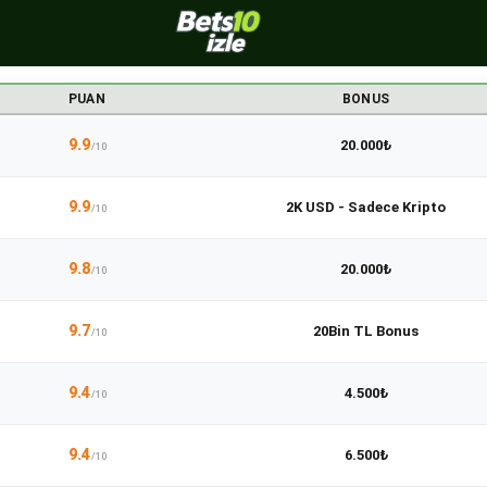
PUAN
BONUS
9.9
20.000₺
/10
9.9
2K USD - Sadece Kripto
/10
9.8
20.000₺
/10
9.7
20Bin TL Bonus
/10
9.4
4.500₺
/10
9.4
6.500₺
/10