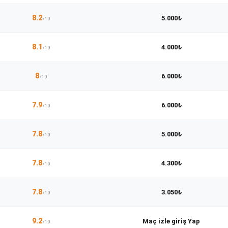
8.2
5.000₺
/10
8.1
4.000₺
/10
8
6.000₺
/10
7.9
6.000₺
/10
7.8
5.000₺
/10
7.8
4.300₺
/10
7.8
3.050₺
/10
9.2
Maç izle giriş Yap
/10