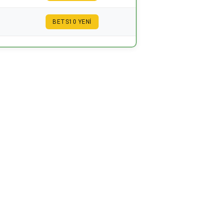
BETS10 YENI