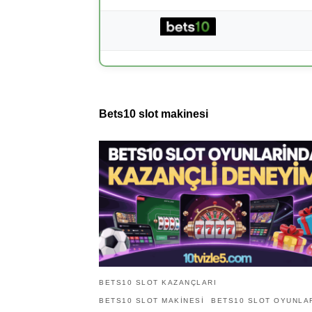
Bets10 slot makinesi
BETS10 SLOT KAZANÇLARI
BETS10 SLOT MAKINESI
BETS10 SLOT OYUNLA