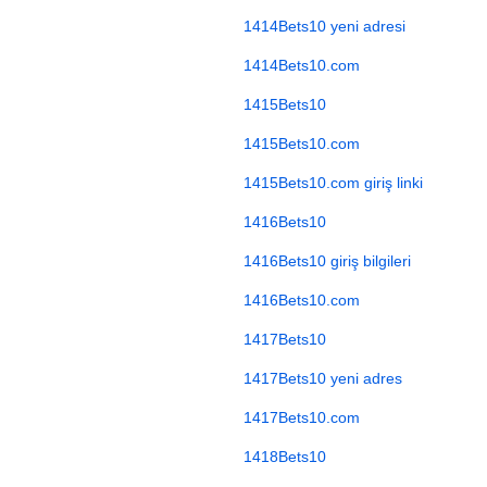
1414Bets10 yeni adresi
1414Bets10.com
1415Bets10
1415Bets10.com
1415Bets10.com giriş linki
1416Bets10
1416Bets10 giriş bilgileri
1416Bets10.com
1417Bets10
1417Bets10 yeni adres
1417Bets10.com
1418Bets10