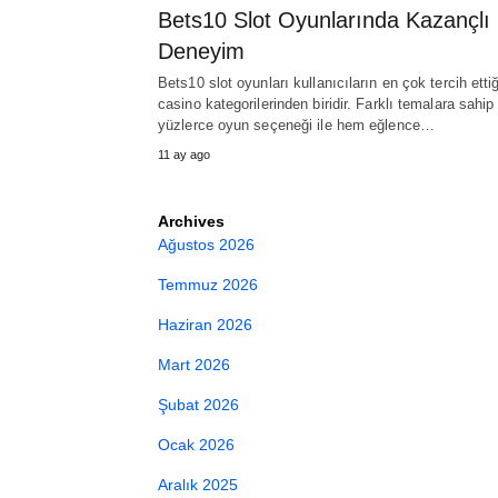
Bets10 Slot Oyunlarında Kazançlı
Deneyim
Bets10 slot oyunları kullanıcıların en çok tercih ettiğ
casino kategorilerinden biridir. Farklı temalara sahip
yüzlerce oyun seçeneği ile hem eğlence…
11 ay ago
Archives
Ağustos 2026
Temmuz 2026
Haziran 2026
Mart 2026
Şubat 2026
Ocak 2026
Aralık 2025