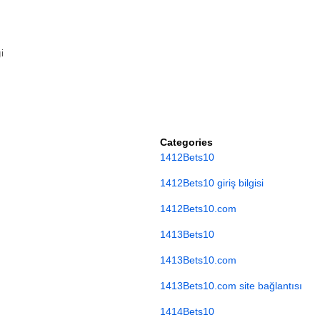
i
Categories
1412Bets10
1412Bets10 giriş bilgisi
1412Bets10.com
1413Bets10
1413Bets10.com
1413Bets10.com site bağlantısı
1414Bets10