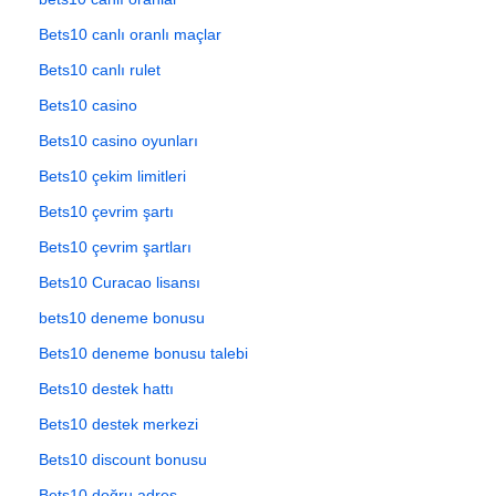
Bets10 canlı oranlı maçlar
Bets10 canlı rulet
Bets10 casino
Bets10 casino oyunları
Bets10 çekim limitleri
Bets10 çevrim şartı
Bets10 çevrim şartları
Bets10 Curacao lisansı
bets10 deneme bonusu
Bets10 deneme bonusu talebi
Bets10 destek hattı
Bets10 destek merkezi
Bets10 discount bonusu
Bets10 doğru adres