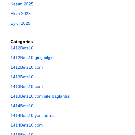
Kasım 2025
Ekim 2025
Eylül 2025
Categories
1412Bets10
1412Bets10 giriş bilgisi
1412Bets10.com
1413Bets10
1413Bets10.com
1413Bets10.com site bağlantısı
1414Bets10
1414Bets10 yeni adresi
1414Bets10.com
1415Bets10