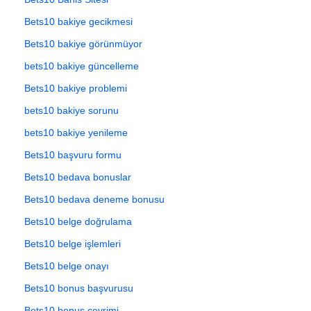
Bets10 bakiye gecikmesi
Bets10 bakiye görünmüyor
bets10 bakiye güncelleme
Bets10 bakiye problemi
bets10 bakiye sorunu
bets10 bakiye yenileme
Bets10 başvuru formu
Bets10 bedava bonuslar
Bets10 bedava deneme bonusu
Bets10 belge doğrulama
Bets10 belge işlemleri
Bets10 belge onayı
Bets10 bonus başvurusu
Bets10 bonus çevrimi