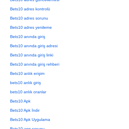
Bets10 adres kontrolü
Bets10 adres sorunu
Bets10 adres yenileme
Bets10 anında giriş
Bets10 anında giriş adresi
Bets10 anında giriş linki
Bets10 anında giriş rehberi
Bets10 anlık erişim
bets10 anlık giriş
bets10 anlık oranlar
Bets10 Apk
Bets10 Apk İndir
Bets10 Apk Uygulama
Bets10 app sorunu