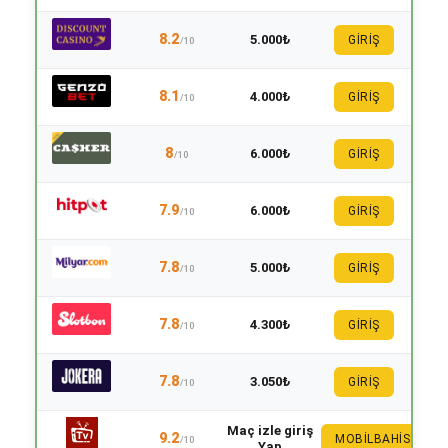
8.2
5.000₺
GİRİŞ
/10
8.1
4.000₺
GİRİŞ
/10
8
6.000₺
GİRİŞ
/10
7.9
6.000₺
GİRİŞ
/10
7.8
5.000₺
GİRİŞ
/10
7.8
4.300₺
GİRİŞ
/10
7.8
3.050₺
GİRİŞ
/10
Maç izle giriş
9.2
MOBILBAHIS
/10
Yap