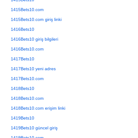
1415Bets10.com
1415Bets10.com giriş linki
1416Bets10
1416Bets10 giriş bilgileri
1416Bets10.com
1417Bets10
1417Bets10 yeni adres
1417Bets10.com
1418Bets10
1418Bets10.com
1418Bets10.com erişim linki
1419Bets10
1419Bets10 güncel giriş
1419Bets10.com