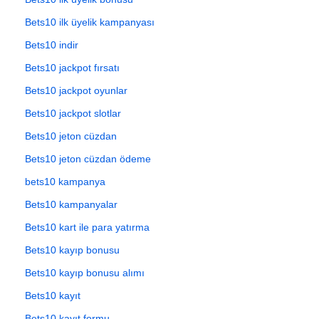
Bets10 ilk üyelik kampanyası
Bets10 indir
Bets10 jackpot fırsatı
Bets10 jackpot oyunlar
Bets10 jackpot slotlar
Bets10 jeton cüzdan
Bets10 jeton cüzdan ödeme
bets10 kampanya
Bets10 kampanyalar
Bets10 kart ile para yatırma
Bets10 kayıp bonusu
Bets10 kayıp bonusu alımı
Bets10 kayıt
Bets10 kayıt formu