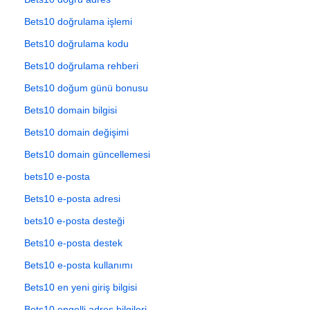
Bets10 doğrulama işlemi
Bets10 doğrulama kodu
Bets10 doğrulama rehberi
Bets10 doğum günü bonusu
Bets10 domain bilgisi
Bets10 domain değişimi
Bets10 domain güncellemesi
bets10 e-posta
Bets10 e-posta adresi
bets10 e-posta desteği
Bets10 e-posta destek
Bets10 e-posta kullanımı
Bets10 en yeni giriş bilgisi
Bets10 engelli adres bilgileri