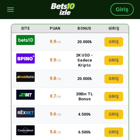
Giriş
SITE
PUAN
BONUS
GIRIŞ
9.9
20.000₺
GİRİŞ
/10
2K USD -
9.9
Sadece
GİRİŞ
/10
Kripto
9.8
20.000₺
GİRİŞ
/10
20Bin TL
9.7
GİRİŞ
/10
Bonus
9.4
4.500₺
GİRİŞ
/10
9.4
6.500₺
GİRİŞ
/10