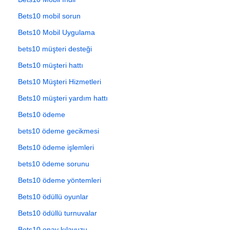
Bets10 mobil sorun
Bets10 Mobil Uygulama
bets10 müşteri desteği
Bets10 müşteri hattı
Bets10 Müşteri Hizmetleri
Bets10 müşteri yardım hattı
Bets10 ödeme
bets10 ödeme gecikmesi
Bets10 ödeme işlemleri
bets10 ödeme sorunu
Bets10 ödeme yöntemleri
Bets10 ödüllü oyunlar
Bets10 ödüllü turnuvalar
Bets10 onay kılavuzu