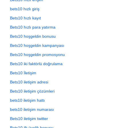
bets10 hızlı giriş
Bets10 hızlı kayıt
Bets10 hızlı para yatırma
Bets10 hoşgeldin bonusu
Bets10 hoşgeldin kampanyası
Bets10 hoşgeldin promosyonu
Bets10 iki faktörlü doğrulama
Bets10 İletişim
Bets10 iletişim adresi
Bets10 iletişim çözümleri
bets10 iletişim hattı
bets10 iletişim numarası
Bets10 iletişim twitter
Bets10 ilk üyelik bonusu