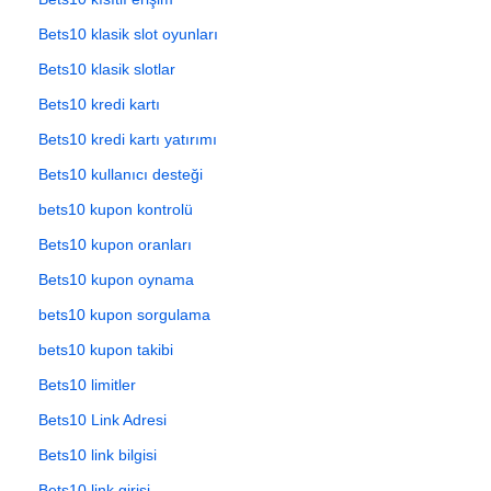
Bets10 klasik slot oyunları
Bets10 klasik slotlar
Bets10 kredi kartı
Bets10 kredi kartı yatırımı
Bets10 kullanıcı desteği
bets10 kupon kontrolü
Bets10 kupon oranları
Bets10 kupon oynama
bets10 kupon sorgulama
bets10 kupon takibi
Bets10 limitler
Bets10 Link Adresi
Bets10 link bilgisi
Bets10 link girişi