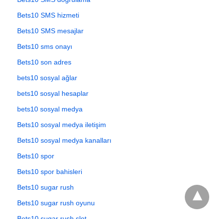
Bets10 SMS hizmeti
Bets10 SMS mesajlar
Bets10 sms onayı
Bets10 son adres
bets10 sosyal ağlar
bets10 sosyal hesaplar
bets10 sosyal medya
Bets10 sosyal medya iletişim
Bets10 sosyal medya kanalları
Bets10 spor
Bets10 spor bahisleri
Bets10 sugar rush
Bets10 sugar rush oyunu
Bets10 sugar rush slot