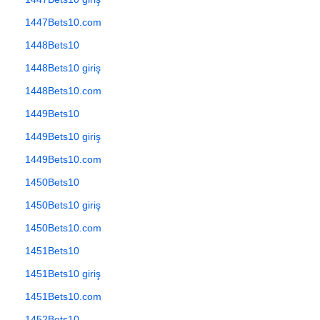
1447Bets10.com
1448Bets10
1448Bets10 giriş
1448Bets10.com
1449Bets10
1449Bets10 giriş
1449Bets10.com
1450Bets10
1450Bets10 giriş
1450Bets10.com
1451Bets10
1451Bets10 giriş
1451Bets10.com
1452Bets10