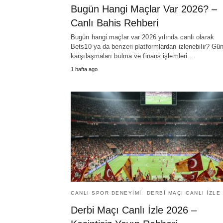
Bugün Hangi Maçlar Var 2026? –
Canlı Bahis Rehberi
Bugün hangi maçlar var 2026 yılında canlı olarak
Bets10 ya da benzeri platformlardan izlenebilir? Gü
karşılaşmaları bulma ve finans işlemleri…
1 hafta ago
CANLI SPOR DENEYIMI
DERBI MAÇI CANLI IZLE
Derbi Maçı Canlı İzle 2026 –