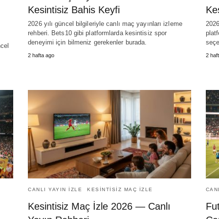
Kesintisiz Bahis Keyfi
Kes
2026 yılı güncel bilgileriyle canlı maç yayınları izleme
2026
rehberi. Bets10 gibi platformlarda kesintisiz spor
plat
deneyimi için bilmeniz gerekenler burada.
seçe
ncel
2 hafta ago
2 haf
CANLI YAYIN IZLE
KESINTISIZ MAÇ IZLE
CAN
Kesintisiz Maç İzle 2026 — Canlı
Fut