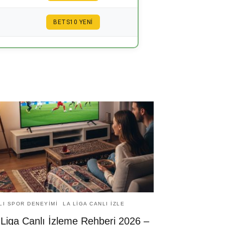
BETS10 YENI
LI SPOR DENEYIMI
LA LIGA CANLI IZLE
 Liga Canlı İzleme Rehberi 2026 –