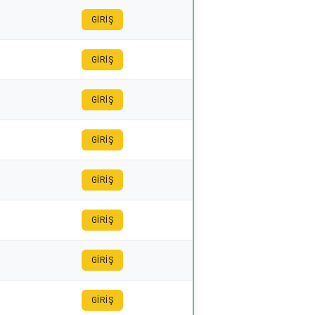
GİRİŞ
GİRİŞ
GİRİŞ
GİRİŞ
GİRİŞ
GİRİŞ
GİRİŞ
GİRİŞ