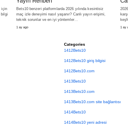
Yayın Rehberi
Can
 için
Bets10 benzeri platformlarda 2026 yılında kesintisiz
2026
bilgi
maç izle deneyimi nasıl yaşanır? Canlı yayın erişimi,
karş
teknik sorunlar ve en iyi yöntemler…
keşf
1 ay ago
1 ay 
Categories
1412Bets10
1412Bets10 giriş bilgisi
1412Bets10.com
1413Bets10
1413Bets10.com
1413Bets10.com site bağlantısı
1414Bets10
1414Bets10 yeni adresi