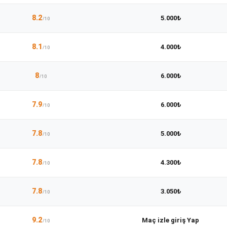
8.2
5.000₺
/10
8.1
4.000₺
/10
8
6.000₺
/10
7.9
6.000₺
/10
7.8
5.000₺
/10
7.8
4.300₺
/10
7.8
3.050₺
/10
9.2
Maç izle giriş Yap
/10