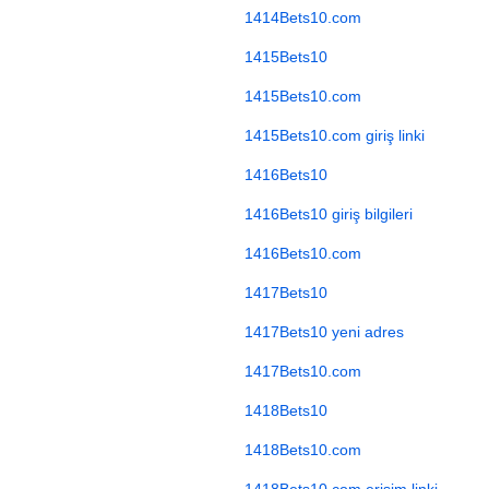
1414Bets10.com
1415Bets10
1415Bets10.com
1415Bets10.com giriş linki
1416Bets10
1416Bets10 giriş bilgileri
1416Bets10.com
1417Bets10
1417Bets10 yeni adres
1417Bets10.com
1418Bets10
1418Bets10.com