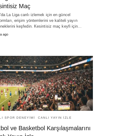
intisiz Maç
'da La Liga canlı izlemek için en güncel
formları, erişim yöntemlerini ve kaliteli yayın
neklerini keşfedin. Kesintisiz maç keyfi için…
ta ago
LI SPOR DENEYIMI
CANLI YAYIN IZLE
bol ve Basketbol Karşılaşmalarını