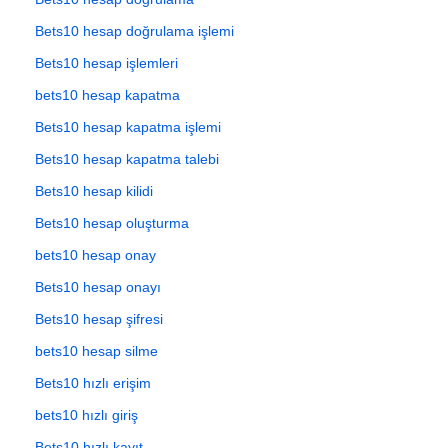
Bets10 hesap doğrulama işlemi
Bets10 hesap işlemleri
bets10 hesap kapatma
Bets10 hesap kapatma işlemi
Bets10 hesap kapatma talebi
Bets10 hesap kilidi
Bets10 hesap oluşturma
bets10 hesap onay
Bets10 hesap onayı
Bets10 hesap şifresi
bets10 hesap silme
Bets10 hızlı erişim
bets10 hızlı giriş
Bets10 hızlı kayıt