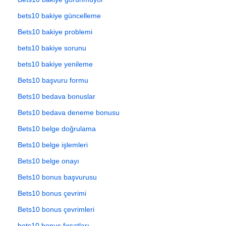
bets10 bakiye güncelleme
Bets10 bakiye problemi
bets10 bakiye sorunu
bets10 bakiye yenileme
Bets10 başvuru formu
Bets10 bedava bonuslar
Bets10 bedava deneme bonusu
Bets10 belge doğrulama
Bets10 belge işlemleri
Bets10 belge onayı
Bets10 bonus başvurusu
Bets10 bonus çevrimi
Bets10 bonus çevrimleri
bets10 bonus fırsatları