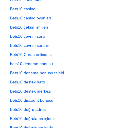
Bets10 casino
Bets10 casino oyunları
Bets10 çekim limitleri
Bets10 çevrim şartı
Bets10 çevrim şartları
Bets10 Curacao lisansı
bets10 deneme bonusu
Bets10 deneme bonusu talebi
Bets10 destek hattı
Bets10 destek merkezi
Bets10 discount bonusu
Bets10 doğru adres
Bets10 doğrulama işlemi
Bets10 doğrulama kodu