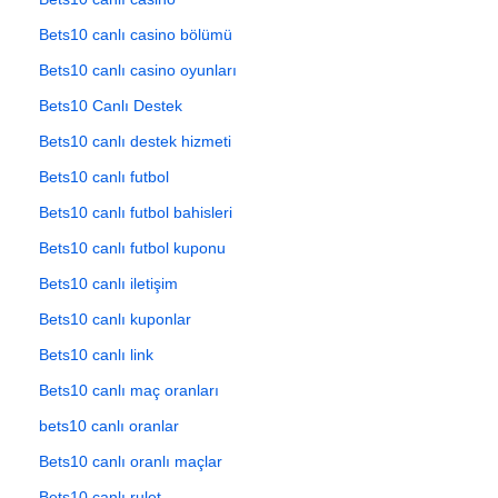
Bets10 canlı casino bölümü
Bets10 canlı casino oyunları
Bets10 Canlı Destek
Bets10 canlı destek hizmeti
Bets10 canlı futbol
Bets10 canlı futbol bahisleri
Bets10 canlı futbol kuponu
Bets10 canlı iletişim
Bets10 canlı kuponlar
Bets10 canlı link
Bets10 canlı maç oranları
bets10 canlı oranlar
Bets10 canlı oranlı maçlar
Bets10 canlı rulet