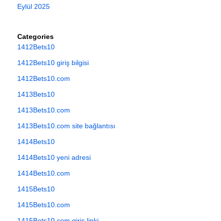
Eylül 2025
Categories
1412Bets10
1412Bets10 giriş bilgisi
1412Bets10.com
1413Bets10
1413Bets10.com
1413Bets10.com site bağlantısı
1414Bets10
1414Bets10 yeni adresi
1414Bets10.com
1415Bets10
1415Bets10.com
1415Bets10.com giriş linki