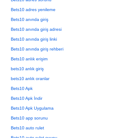
Bets10 adres yenileme
Bets10 anında giriş
Bets10 anında giriş adresi
Bets10 anında giriş linki
Bets10 anında giriş rehberi
Bets10 anlık erişim
bets10 anlık giriş
bets10 anlık oranlar
Bets10 Apk
Bets10 Apk İndir
Bets10 Apk Uygulama
Bets10 app sorunu
Bets10 auto rulet
Bets10 auto rulet oyunu