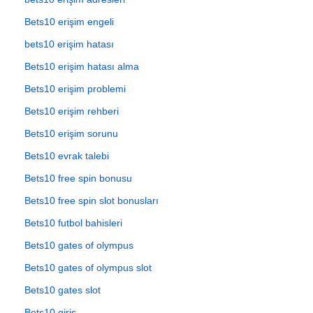
Bets10 erişim engeli
bets10 erişim hatası
Bets10 erişim hatası alma
Bets10 erişim problemi
Bets10 erişim rehberi
Bets10 erişim sorunu
Bets10 evrak talebi
Bets10 free spin bonusu
Bets10 free spin slot bonusları
Bets10 futbol bahisleri
Bets10 gates of olympus
Bets10 gates of olympus slot
Bets10 gates slot
Bets10 giris