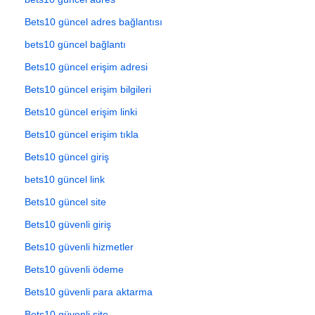
Bets10 güncel adres bağlantısı
bets10 güncel bağlantı
Bets10 güncel erişim adresi
Bets10 güncel erişim bilgileri
Bets10 güncel erişim linki
Bets10 güncel erişim tıkla
Bets10 güncel giriş
bets10 güncel link
Bets10 güncel site
Bets10 güvenli giriş
Bets10 güvenli hizmetler
Bets10 güvenli ödeme
Bets10 güvenli para aktarma
Bets10 güvenli site