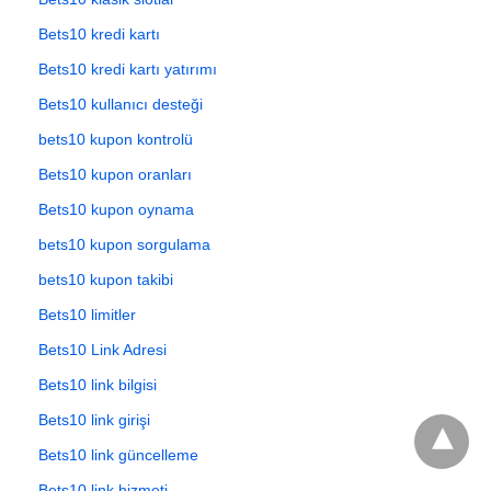
Bets10 kredi kartı
Bets10 kredi kartı yatırımı
Bets10 kullanıcı desteği
bets10 kupon kontrolü
Bets10 kupon oranları
Bets10 kupon oynama
bets10 kupon sorgulama
bets10 kupon takibi
Bets10 limitler
Bets10 Link Adresi
Bets10 link bilgisi
Bets10 link girişi
Bets10 link güncelleme
Bets10 link hizmeti