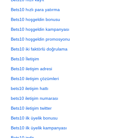
Bets10 hızlı para yatırma
Bets10 hoşgeldin bonusu
Bets10 hoşgeldin kampanyası
Bets10 hoşgeldin promosyonu
Bets10 iki faktörlü doğrulama
Bets10 İletişim
Bets10 iletişim adresi
Bets10 iletişim çözümleri
bets10 iletişim hattı
bets10 iletişim numarası
Bets10 iletişim twitter
Bets10 ilk üyelik bonusu
Bets10 ilk üyelik kampanyası
Bets10 indir