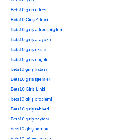
Bets10 giris adresi
Bets10 Giriş Adresi
Bets10 giriş adresi bilgileri
Bets10 giriş arayüzü
Bets10 giriş ekranı
Bets10 giriş engeli
bets10 giriş hatası
Bets10 giriş işlemleri
Bets10 Giriş Linki
bets10 giriş problemi
Bets10 giriş rehberi
Bets10 giriş sayfası
bets10 giriş sorunu
bets10 güncel adres