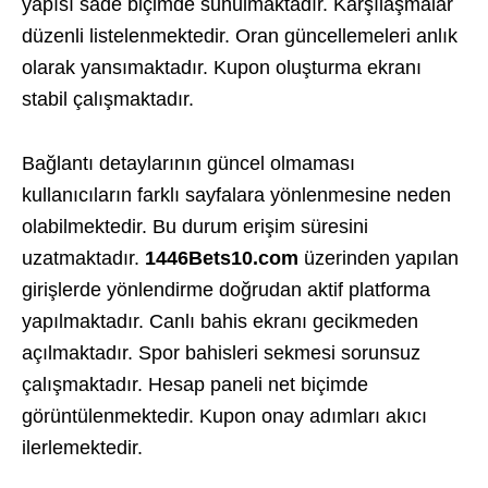
yapısı sade biçimde sunulmaktadır. Karşılaşmalar
düzenli listelenmektedir. Oran güncellemeleri anlık
olarak yansımaktadır. Kupon oluşturma ekranı
stabil çalışmaktadır.
Bağlantı detaylarının güncel olmaması
kullanıcıların farklı sayfalara yönlenmesine neden
olabilmektedir. Bu durum erişim süresini
uzatmaktadır.
1446Bets10.com
üzerinden yapılan
girişlerde yönlendirme doğrudan aktif platforma
yapılmaktadır. Canlı bahis ekranı gecikmeden
açılmaktadır. Spor bahisleri sekmesi sorunsuz
çalışmaktadır. Hesap paneli net biçimde
görüntülenmektedir. Kupon onay adımları akıcı
ilerlemektedir.