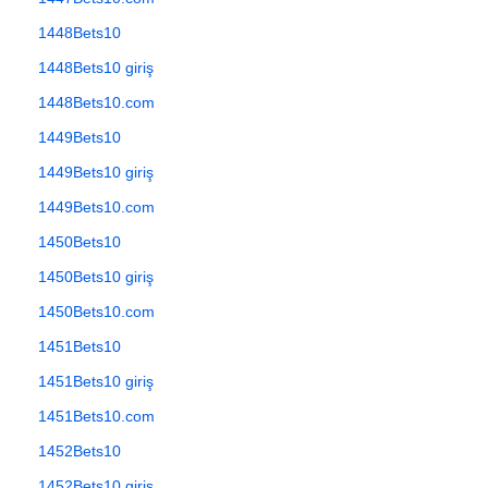
1448Bets10
1448Bets10 giriş
1448Bets10.com
1449Bets10
1449Bets10 giriş
1449Bets10.com
1450Bets10
1450Bets10 giriş
1450Bets10.com
1451Bets10
1451Bets10 giriş
1451Bets10.com
1452Bets10
1452Bets10 giriş