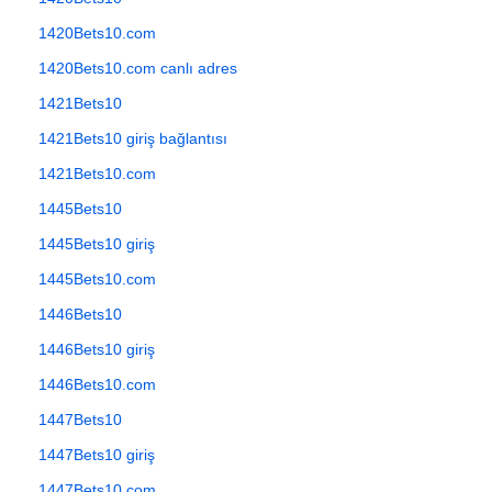
1420Bets10.com
1420Bets10.com canlı adres
1421Bets10
1421Bets10 giriş bağlantısı
1421Bets10.com
1445Bets10
1445Bets10 giriş
1445Bets10.com
1446Bets10
1446Bets10 giriş
1446Bets10.com
1447Bets10
1447Bets10 giriş
1447Bets10.com