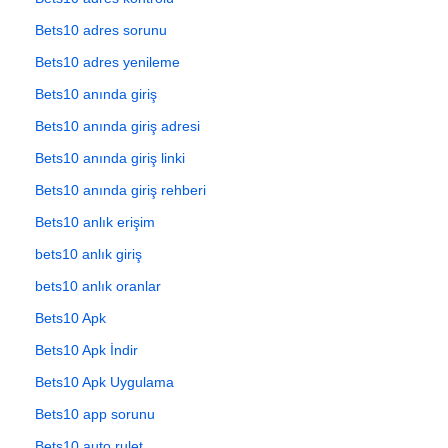
Bets10 adres sorunu
Bets10 adres yenileme
Bets10 anında giriş
Bets10 anında giriş adresi
Bets10 anında giriş linki
Bets10 anında giriş rehberi
Bets10 anlık erişim
bets10 anlık giriş
bets10 anlık oranlar
Bets10 Apk
Bets10 Apk İndir
Bets10 Apk Uygulama
Bets10 app sorunu
Bets10 auto rulet