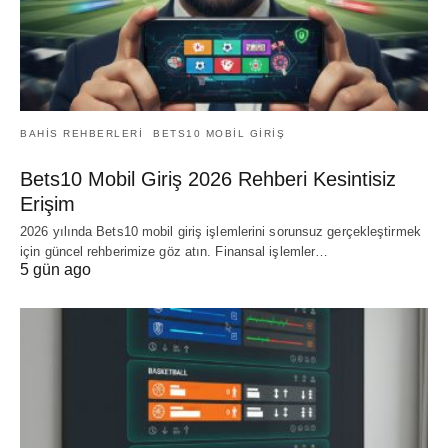
BAHIS REHBERLERI
BETS10 MOBIL GIRIŞ
Bets10 Mobil Giriş 2026 Rehberi Kesintisiz
Erişim
2026 yılında Bets10 mobil giriş işlemlerini sorunsuz gerçekleştirmek
için güncel rehberimize göz atın. Finansal işlemler…
5 gün ago