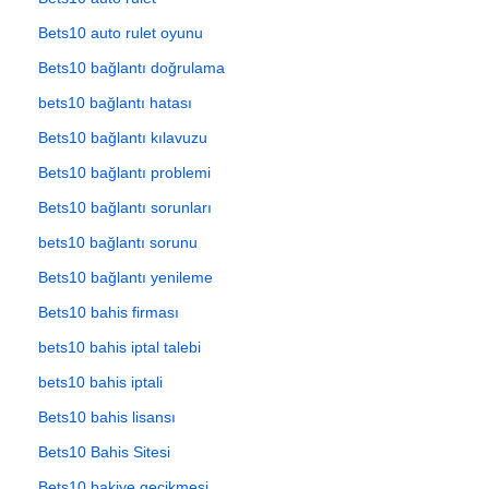
Bets10 auto rulet oyunu
Bets10 bağlantı doğrulama
bets10 bağlantı hatası
Bets10 bağlantı kılavuzu
Bets10 bağlantı problemi
Bets10 bağlantı sorunları
bets10 bağlantı sorunu
Bets10 bağlantı yenileme
Bets10 bahis firması
bets10 bahis iptal talebi
bets10 bahis iptali
Bets10 bahis lisansı
Bets10 Bahis Sitesi
Bets10 bakiye gecikmesi