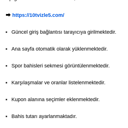
⮕
https://10tvizle5.com/
Güncel giriş bağlantısı tarayıcıya girilmektedir.
Ana sayfa otomatik olarak yüklenmektedir.
Spor bahisleri sekmesi görüntülenmektedir.
Karşılaşmalar ve oranlar listelenmektedir.
Kupon alanına seçimler eklenmektedir.
Bahis tutarı ayarlanmaktadır.