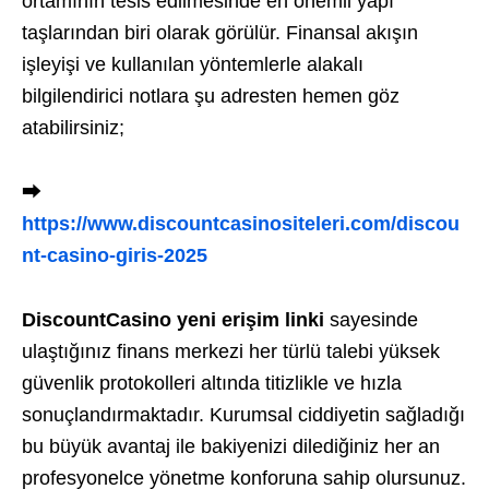
ortamının tesis edilmesinde en önemli yapı
taşlarından biri olarak görülür. Finansal akışın
işleyişi ve kullanılan yöntemlerle alakalı
bilgilendirici notlara şu adresten hemen göz
atabilirsiniz;
⮕
https://www.discountcasinositeleri.com/discou
nt-casino-giris-2025
DiscountCasino yeni erişim linki
sayesinde
ulaştığınız finans merkezi her türlü talebi yüksek
güvenlik protokolleri altında titizlikle ve hızla
sonuçlandırmaktadır. Kurumsal ciddiyetin sağladığı
bu büyük avantaj ile bakiyenizi dilediğiniz her an
profesyonelce yönetme konforuna sahip olursunuz.