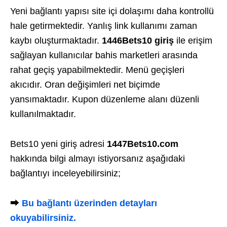
Yeni bağlantı yapısı site içi dolaşımı daha kontrollü
hale getirmektedir. Yanlış link kullanımı zaman
kaybı oluşturmaktadır.
1446Bets10 giriş
ile erişim
sağlayan kullanıcılar bahis marketleri arasında
rahat geçiş yapabilmektedir. Menü geçişleri
akıcıdır. Oran değişimleri net biçimde
yansımaktadır. Kupon düzenleme alanı düzenli
kullanılmaktadır.
Bets10 yeni giriş adresi
1447Bets10.com
hakkında bilgi almayı istiyorsanız aşağıdaki
bağlantıyı inceleyebilirsiniz;
⮕
Bu bağlantı üzerinden detayları
okuyabilirsiniz.