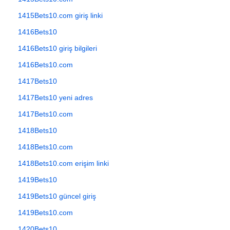
1415Bets10.com giriş linki
1416Bets10
1416Bets10 giriş bilgileri
1416Bets10.com
1417Bets10
1417Bets10 yeni adres
1417Bets10.com
1418Bets10
1418Bets10.com
1418Bets10.com erişim linki
1419Bets10
1419Bets10 güncel giriş
1419Bets10.com
1420Bets10