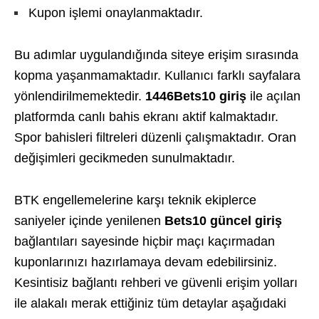
Kupon işlemi onaylanmaktadır.
Bu adımlar uygulandığında siteye erişim sırasında
kopma yaşanmamaktadır. Kullanıcı farklı sayfalara
yönlendirilmemektedir.
1446Bets10 giriş
ile açılan
platformda canlı bahis ekranı aktif kalmaktadır.
Spor bahisleri filtreleri düzenli çalışmaktadır. Oran
değişimleri gecikmeden sunulmaktadır.
BTK engellemelerine karşı teknik ekiplerce
saniyeler içinde yenilenen
Bets10 güncel giriş
bağlantıları sayesinde hiçbir maçı kaçırmadan
kuponlarınızı hazırlamaya devam edebilirsiniz.
Kesintisiz bağlantı rehberi ve güvenli erişim yolları
ile alakalı merak ettiğiniz tüm detaylar aşağıdaki