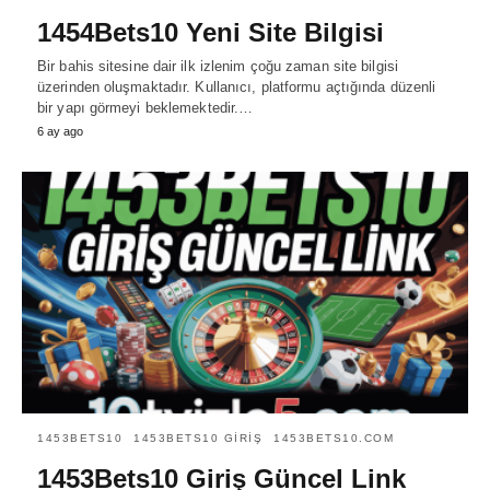
1454Bets10 Yeni Site Bilgisi
Bir bahis sitesine dair ilk izlenim çoğu zaman site bilgisi
üzerinden oluşmaktadır. Kullanıcı, platformu açtığında düzenli
bir yapı görmeyi beklemektedir.…
6 ay ago
1453BETS10
1453BETS10 GIRIŞ
1453BETS10.COM
1453Bets10 Giriş Güncel Link