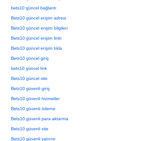
bets10 güncel bağlantı
Bets10 güncel erişim adresi
Bets10 güncel erişim bilgileri
Bets10 güncel erişim linki
Bets10 güncel erişim tıkla
Bets10 güncel giriş
bets10 güncel link
Bets10 güncel site
Bets10 güvenli giriş
Bets10 güvenli hizmetler
Bets10 güvenli ödeme
Bets10 güvenli para aktarma
Bets10 güvenli site
Bets10 güvenli yatırım