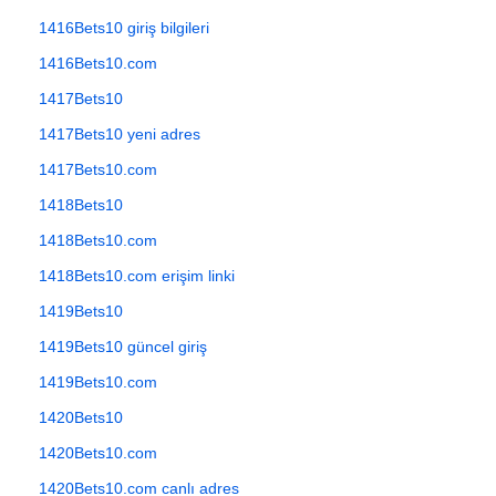
1416Bets10 giriş bilgileri
1416Bets10.com
1417Bets10
1417Bets10 yeni adres
1417Bets10.com
1418Bets10
1418Bets10.com
1418Bets10.com erişim linki
1419Bets10
1419Bets10 güncel giriş
1419Bets10.com
1420Bets10
1420Bets10.com
1420Bets10.com canlı adres