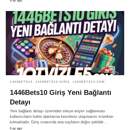
6 ay ago
1446BETS10
1446BETS10 GIRIŞ
1446BETS10.COM
1446Bets10 Giriş Yeni Bağlantı
Detayı
Yeni bağlantı detayı üzerinden siteye erişim sağlanması
kullanıcıların bahis alanlarına kesintisiz ulaşmasını mümkün
kılmaktadır. Giriş sırasında ana sayfanın doğru şekilde…
6 ay ago