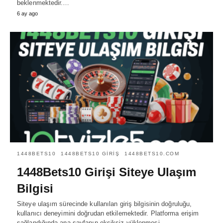
beklenmektedir.…
6 ay ago
1448BETS10
1448BETS10 GIRIŞ
1448BETS10.COM
1448Bets10 Girişi Siteye Ulaşım
Bilgisi
Siteye ulaşım sürecinde kullanılan giriş bilgisinin doğruluğu,
kullanıcı deneyimini doğrudan etkilemektedir. Platforma erişim
sağlandığında ana sayfanın eksiksiz yüklenmesi