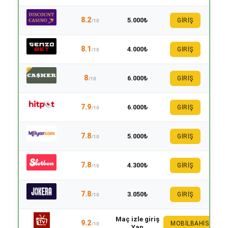
8.2
5.000₺
GİRİŞ
/10
8.1
4.000₺
GİRİŞ
/10
8
6.000₺
GİRİŞ
/10
7.9
6.000₺
GİRİŞ
/10
7.8
5.000₺
GİRİŞ
/10
7.8
4.300₺
GİRİŞ
/10
7.8
3.050₺
GİRİŞ
/10
Maç izle giriş
9.2
MOBILBAHIS
/10
Yap