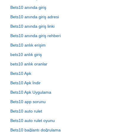
Bets10 anında giriş
Bets10 anında giriş adresi
Bets10 anında giriş linki
Bets10 anında giriş rehberi
Bets10 anlık erişim
bets10 anlık giriş
bets10 anlık oranlar
Bets10 Apk
Bets10 Apk İndir
Bets10 Apk Uygulama
Bets10 app sorunu
Bets10 auto rulet
Bets10 auto rulet oyunu
Bets10 bağlantı doğrulama