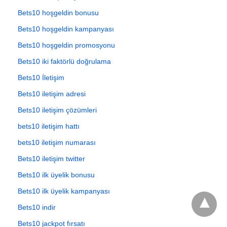
Bets10 hoşgeldin bonusu
Bets10 hoşgeldin kampanyası
Bets10 hoşgeldin promosyonu
Bets10 iki faktörlü doğrulama
Bets10 İletişim
Bets10 iletişim adresi
Bets10 iletişim çözümleri
bets10 iletişim hattı
bets10 iletişim numarası
Bets10 iletişim twitter
Bets10 ilk üyelik bonusu
Bets10 ilk üyelik kampanyası
Bets10 indir
Bets10 jackpot fırsatı