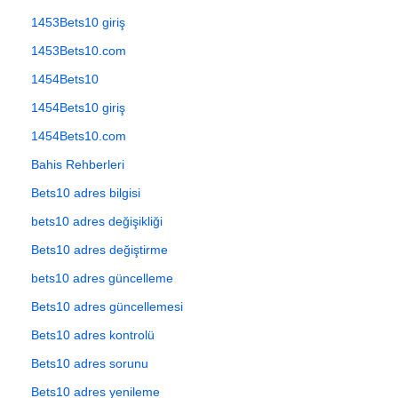
1453Bets10 giriş
1453Bets10.com
1454Bets10
1454Bets10 giriş
1454Bets10.com
Bahis Rehberleri
Bets10 adres bilgisi
bets10 adres değişikliği
Bets10 adres değiştirme
bets10 adres güncelleme
Bets10 adres güncellemesi
Bets10 adres kontrolü
Bets10 adres sorunu
Bets10 adres yenileme