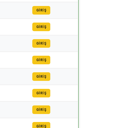
GİRİŞ
GİRİŞ
GİRİŞ
GİRİŞ
GİRİŞ
GİRİŞ
GİRİŞ
GİRİŞ