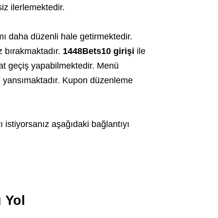
z ilerlemektedir.
ımı daha düzenli hale getirmektedir.
uz bırakmaktadır.
1448Bets10 girişi
ile
hat geçiş yapabilmektedir. Menü
imde yansımaktadır. Kupon düzenleme
 istiyorsanız aşağıdaki bağlantıyı
 Yol