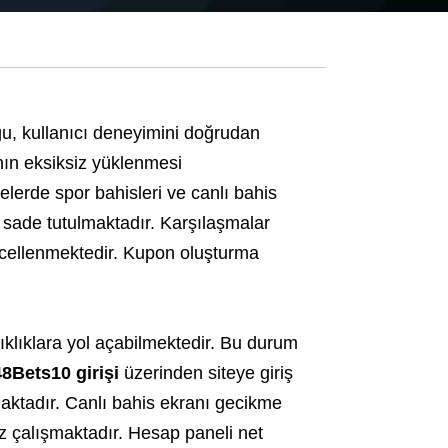
uğu, kullanıcı deneyimini doğrudan
nın eksiksiz yüklenmesi
elerde spor bahisleri ve canlı bahis
 sade tutulmaktadır. Karşılaşmalar
üncellenmektedir. Kupon oluşturma
ıklıklara yol açabilmektedir. Bu durum
8Bets10 girişi
üzerinden siteye giriş
aktadır. Canlı bahis ekranı gecikme
 çalışmaktadır. Hesap paneli net