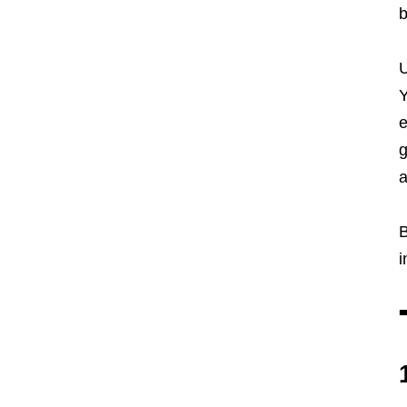
b
U
Y
e
g
a
B
i